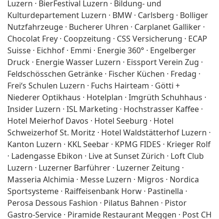
Luzern · BierFestival Luzern · Bildung- und
Kulturdepartement Luzern · BMW · Carlsberg · Bolliger
Nutzfahrzeuge · Bucherer Uhren · Carplanet Galliker ·
Chocolat Frey · Coopzeitung · CSS Versicherung · ECAP
Suisse · Eichhof · Emmi · Energie 360° · Engelberger
Druck · Energie Wasser Luzern · Eissport Verein Zug ·
Feldschösschen Getränke · Fischer Küchen · Fredag ·
Frei‘s Schulen Luzern · Fuchs Hairteam · Götti +
Niederer Optikhaus · Hotelplan · Imgrüth Schuhhaus ·
Insider Luzern · ISL Marketing · Hochstrasser Kaffee ·
Hotel Meierhof Davos · Hotel Seeburg · Hotel
Schweizerhof St. Moritz · Hotel Waldstätterhof Luzern ·
Kanton Luzern · KKL Seebar · KPMG FIDES · Krieger Rolf
· Ladengasse Ebikon · Live at Sunset Zürich · Loft Club
Luzern · Luzerner Barführer · Luzerner Zeitung ·
Masseria Alchimia · Messe Luzern · Migros · Nordica
Sportsysteme · Raiffeisenbank Horw · Pastinella ·
Perosa Dessous Fashion · Pilatus Bahnen · Pistor
Gastro-Service · Piramide Restaurant Meggen · Post CH