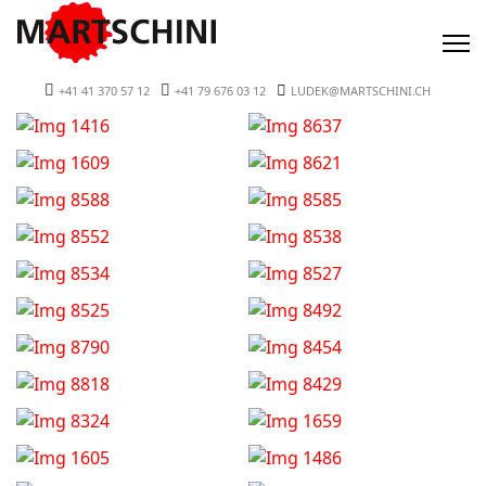
+41 41 370 57 12
+41 79 676 03 12
LUDEK@MARTSCHINI.CH