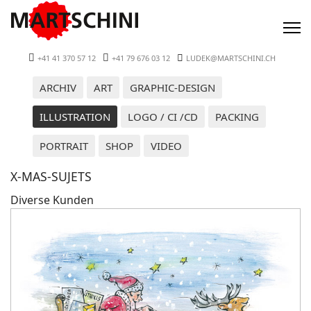
+41 41 370 57 12
+41 79 676 03 12
LUDEK@MARTSCHINI.CH
ARCHIV
ART
GRAPHIC-DESIGN
ILLUSTRATION
LOGO / CI /CD
PACKING
PORTRAIT
SHOP
VIDEO
X-MAS-SUJETS
Diverse Kunden