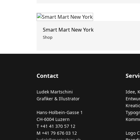
Smart Mart New York
Shop
Contact
Servi
Ludek Martschini
Idee, 
Grafiker & Illustrator
Entwurf
Kreati
Hans-Holbein-Gasse 1
Typogra
CH-6004 Luzern
Kommun
T +41 41 370 57 12
M +41 79 676 03 12
Logo C
ludek@martschini.ch
Brandi