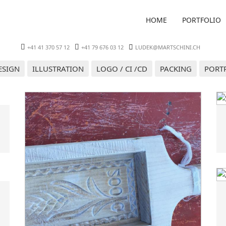
HOME
PORTFOLIO
+41 41 370 57 12
+41 79 676 03 12
LUDEK@MARTSCHINI.CH
ESIGN
ILLUSTRATION
LOGO / CI /CD
PACKING
PORT