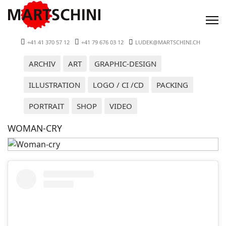
+41 41 370 57 12
+41 79 676 03 12
LUDEK@MARTSCHINI.CH
ARCHIV
ART
GRAPHIC-DESIGN
ILLUSTRATION
LOGO / CI /CD
PACKING
PORTRAIT
SHOP
VIDEO
WOMAN-CRY