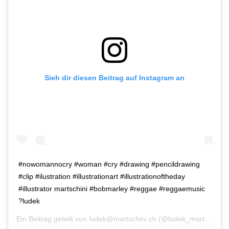
Sieh dir diesen Beitrag auf Instagram an
#nowomannocry #woman #cry #drawing #pencildrawing
#clip #ilustration #illustrationart #illustrationoftheday
#illustrator martschini #bobmarley #reggae #reggaemusic
?ludek
Ein Beitrag geteilt von
ludek@martschini.ch
(@ludek_martschini) am