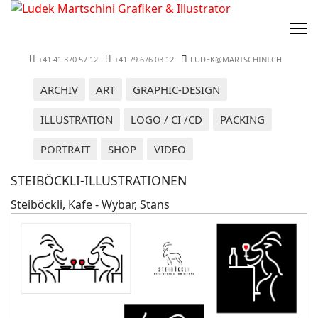
+41 41 370 57 12
+41 79 676 03 12
LUDEK@MARTSCHINI.CH
ARCHIV
ART
GRAPHIC-DESIGN
ILLUSTRATION
LOGO / CI /CD
PACKING
PORTRAIT
SHOP
VIDEO
STEIBÖCKLI-ILLUSTRATIONEN
Steiböckli, Kafe - Wybar, Stans