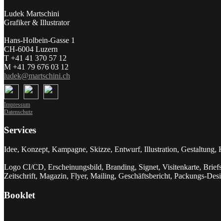
Ludek Martschini
Grafiker & Illustrator
Hans-Holbein-Gasse 1
CH-6004 Luzern
T +41 41 370 57 12
M +41 79 676 03 12
ludek@martschini.ch
Impressum
Datenschutz
Services
Idee, Konzept, Kampagne, Skizze, Entwurf, Illustration, Gestaltung,
Logo CI/CD, Erscheinungsbild, Branding, Signet, Visitenkarte, Briefsc
Zeitschrift, Magazin, Flyer, Mailing, Geschäftsbericht, Packungs-De
Booklet