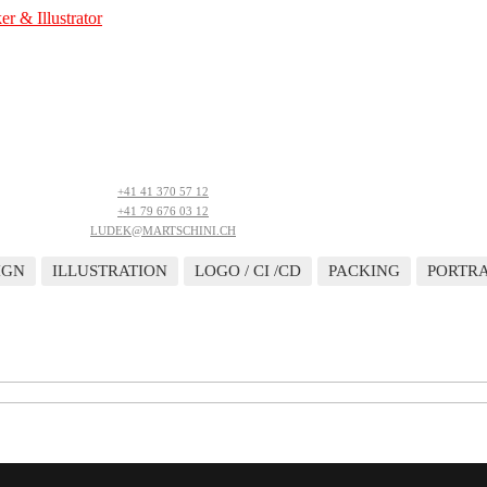
+41 41 370 57 12
+41 79 676 03 12
LUDEK@MARTSCHINI.CH
IGN
ILLUSTRATION
LOGO / CI /CD
PACKING
PORTRA